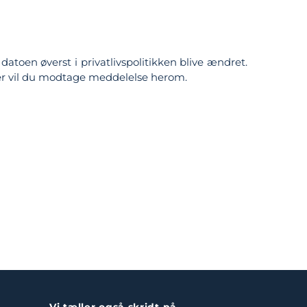
 datoen øverst i privatlivspolitikken blive ændret.
ger vil du modtage meddelelse herom.
Vi tæller også skridt på