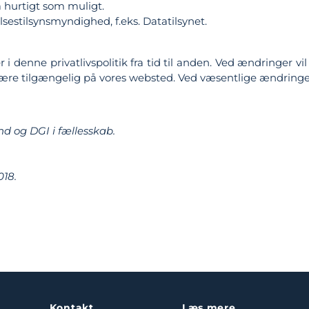
å hurtigt som muligt.
lsestilsynsmyndighed, f.eks. Datatilsynet.
 i denne privatlivspolitik fra tid til anden. Ved ændringer vil
il være tilgængelig på vores websted. Ved væsentlige ændrin
d og DGI i fællesskab.
18.
Kontakt
Læs mere