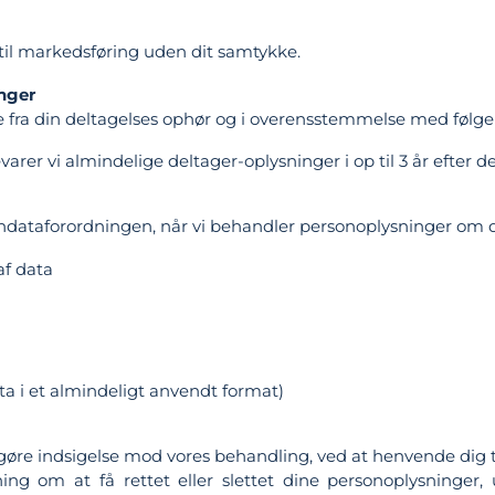
 til markedsføring uden dit samtykke.
nger
e fra din deltagelses ophør og i overensstemmelse med følgen
arer vi almindelige deltager-oplysninger i op til 3 år efter 
ondataforordningen, når vi behandler personoplysninger om d
af data
ata i et almindeligt anvendt format)
øre indsigelse mod vores behandling, ved at henvende dig til
 om at få rettet eller slettet dine personoplysninger, 