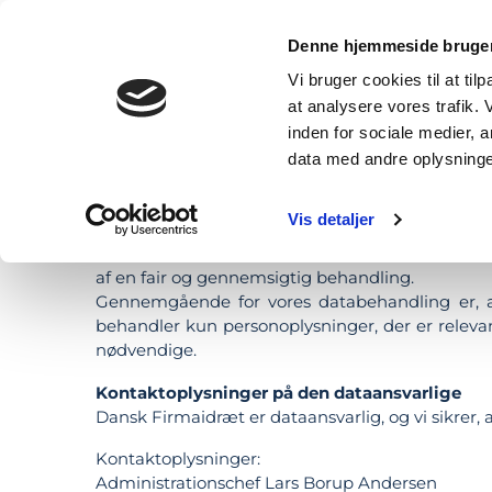
OM
FAQ
WAL
Denne hjemmeside bruger
Vi bruger cookies til at til
at analysere vores trafik.
inden for sociale medier,
PRIVATLIVSPOLITIK FO
data med andre oplysninger
Vis detaljer
Tæl Skridt-kampagnens dataansvar
Vi behandler personoplysninger og har derfor ved
af en fair og gennemsigtig behandling.
Gennemgående for vores databehandling er, at 
behandler kun personoplysninger, der er relevan
nødvendige.
Kontaktoplysninger på den dataansvarlige
Dansk Firmaidræt er dataansvarlig, og vi sikrer
Kontaktoplysninger:
Administrationschef Lars Borup Andersen