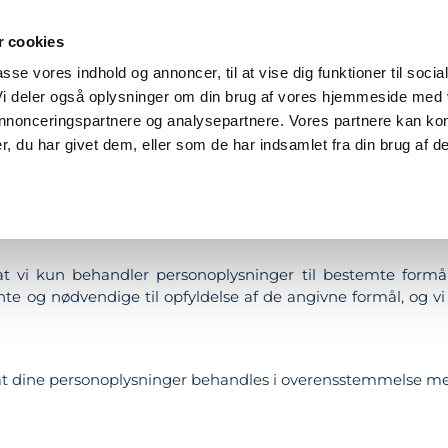
K OF FAME
MATERIALER
SHOP
PRISER
ENGL
 cookies
passe vores indhold og annoncer, til at vise dig funktioner til socia
 Vi deler også oplysninger om din brug af vores hjemmeside med
 annonceringspartnere og analysepartnere. Vores partnere kan ko
R TÆL SKRIDT-KAMPAGNEN
, du har givet dem, eller som de har indsamlet fra din brug af de
taget denne privatlivspolitik, der kort fortæller dig, hvorda
vi kun behandler personoplysninger til bestemte formål o
te og nødvendige til opfyldelse af de angivne formål, og vi 
, at dine personoplysninger behandles i overensstemmelse m