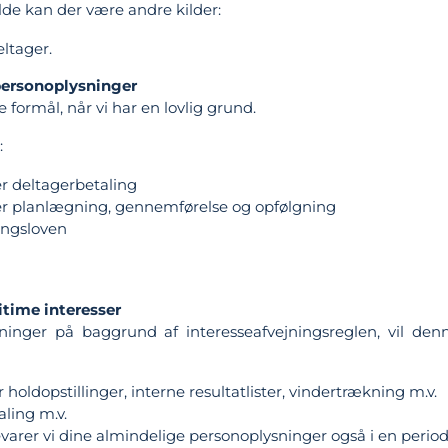
ælde kan der være andre kilder:
eltager.
ersonoplysninger
formål, når vi har en lovlig grund.
:
 deltagerbetaling
er planlægning, gennemførelse og opfølgning
ingsloven
itime interesser
ninger på baggrund af interesseafvejningsreglen, vil d
oldopstillinger, interne resultatlister, vindertrækning m.v.
aling m.v.
varer vi dine almindelige personoplysninger også i en period