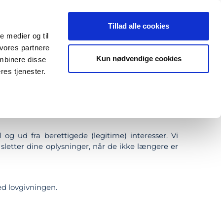
VÆR MED
ISH
LOG IND
Tillad alle cookies
le medier og til
 vores partnere
Kun nødvendige cookies
mbinere disse
res tjenester.
n vi behandler dine personoplysninger til sikring
g ud fra berettigede (legitime) interesser. Vi
sletter dine oplysninger, når de ikke længere er
ed lovgivningen.