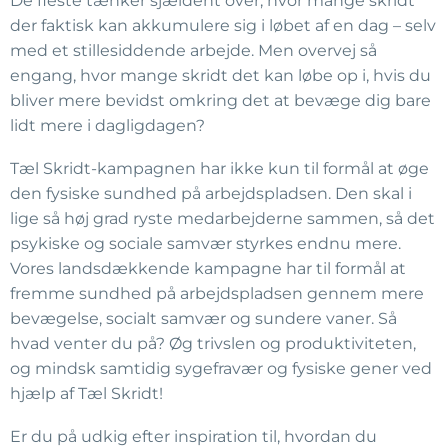
De fleste tænker sjældent over, hvor mange skridt
der faktisk kan akkumulere sig i løbet af en dag – selv
med et stillesiddende arbejde. Men overvej så
engang, hvor mange skridt det kan løbe op i, hvis du
bliver mere bevidst omkring det at bevæge dig bare
lidt mere i dagligdagen?
Tæl Skridt-kampagnen har ikke kun til formål at øge
den fysiske sundhed på arbejdspladsen. Den skal i
lige så høj grad ryste medarbejderne sammen, så det
psykiske og sociale samvær styrkes endnu mere.
Vores landsdækkende kampagne har til formål at
fremme sundhed på arbejdspladsen gennem mere
bevægelse, socialt samvær og sundere vaner. Så
hvad venter du på? Øg trivslen og produktiviteten,
og mindsk samtidig sygefravær og fysiske gener ved
hjælp af Tæl Skridt!
Er du på udkig efter inspiration til, hvordan du