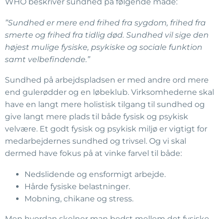
WHO beskriver sundhed på følgende måde:
”Sundhed er mere end frihed fra sygdom, frihed fra
smerte og frihed fra tidlig død. Sundhed vil sige den
højest mulige fysiske, psykiske og sociale funktion
samt velbefindende.”
Sundhed på arbejdspladsen er med andre ord mere
end gulerødder og en løbeklub. Virksomhederne skal
have en langt mere holistisk tilgang til sundhed og
give langt mere plads til både fysisk og psykisk
velvære. Et godt fysisk og psykisk miljø er vigtigt for
medarbejdernes sundhed og trivsel. Og vi skal
dermed have fokus på at vinke farvel til både:
Nedslidende og ensformigt arbejde.
Hårde fysiske belastninger.
Mobning, chikane og stress.
Men hvordan skelner man bedst mellem det fysiske