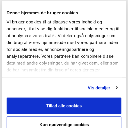
Måde 6
Denne hjemmeside bruger cookies
Månedlige one-2-ones, hvor medarbejderne har
mulighed for at vende udfordringer, både fagligt og
Vi bruger cookies til at tilpasse vores indhold og
personligt, med nærmeste leder.
annoncer, til at vise dig funktioner til sociale medier og til
at analysere vores trafik. Vi deler også oplysninger om
din brug af vores hjemmeside med vores partnere inden
for sociale medier, annonceringspartnere og
Måde 7
analysepartnere. Vores partnere kan kombinere disse
data med andre oplysninger, du har givet dem, eller som
Ice-breakers på 5-10 minutter, som har til formål at
de har indsamlet fra din brug af deres tjenester.
bryde isen og ryste medarbejderne sammen i løbet
af en arbejdsdag.
Vis detaljer
Tillad alle cookies
Måde 8
Små konkurrencer med fokus på bevægelse i løbet
Kun nødvendige cookies