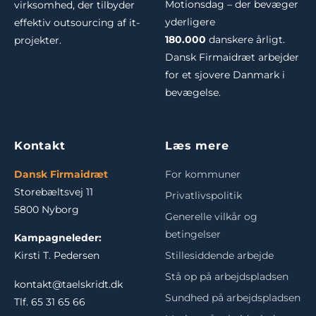
Motionsdag – der bevæger
virksomhed, der tilbyder
yderligere
effektiv outsourcing af it-
180.000
danskere årligt.
projekter.
Dansk Firmaidræt arbejder
for et sjovere Danmark i
bevægelse.
Kontakt
Læs mere
Dansk Firmaidræt
For kommuner
Storebæltsvej 11
Privatlivspolitik
5800 Nyborg
Generelle vilkår og
betingelser
Kampagneleder:
Stillesiddende arbejde
Kirsti T. Pedersen
Stå op på arbejdspladsen
kontakt@taelskridt.dk
Sundhed på arbejdspladsen
Tlf. 65 31 65 66