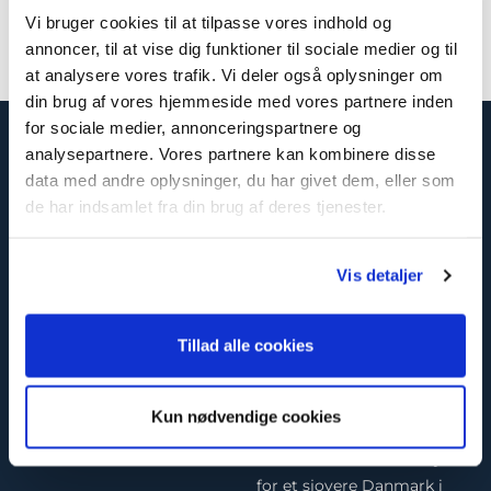
Vi bruger cookies til at tilpasse vores indhold og
annoncer, til at vise dig funktioner til sociale medier og til
at analysere vores trafik. Vi deler også oplysninger om
din brug af vores hjemmeside med vores partnere inden
for sociale medier, annonceringspartnere og
DANSK FIRMAIDRÆT
analysepartnere. Vores partnere kan kombinere disse
data med andre oplysninger, du har givet dem, eller som
Dansk Firmaidræt er den 3.
de har indsamlet fra din brug af deres tjenester.
største idrætsorganisation
i Danmark med
333.000
medlemmer og aktiviteter
Vis detaljer
og kampagner – som Tæl
Skridt og
Tillad alle cookies
Arbejdspladsernes
IT Heroes
er en dansk
Motionsdag – der bevæger
virksomhed, der tilbyder
yderligere
effektiv outsourcing af it-
Kun nødvendige cookies
180.000
danskere årligt.
projekter.
Dansk Firmaidræt arbejder
for et sjovere Danmark i