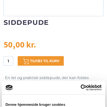
SIDDEPUDE
50,00
kr.
TILFØJ TIL KURV
En let og praktisk siddepude, der kan foldes
sammen og tages med i tasken. Perfekt til pauser
undervejs på gåturen, til udendørs møder eller
arrangementer i det fri.
Denne hjemmeside bruger cookies