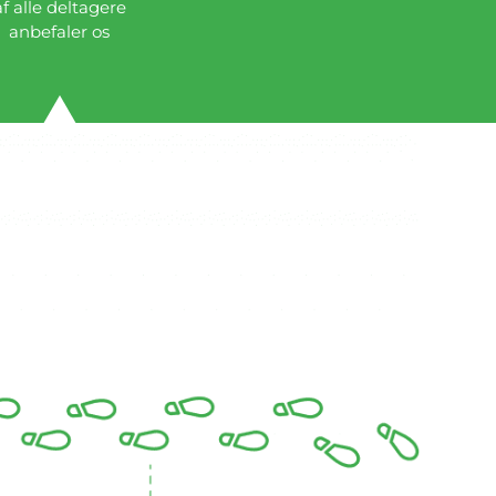
af alle deltagere
anbefaler os
MT", "SJOVT",
T", "MOTIVERENDE"
OG
SER TIL ALLE".
Deltagere om
 Skridt kampagnen