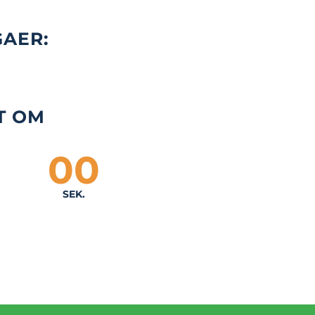
GAER:
T OM
00
SEK.