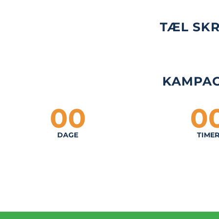
TÆL SKR
KAMPAG
00
0
DAGE
TIME