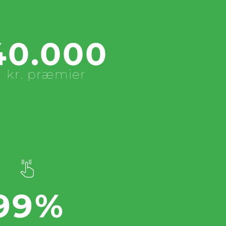
40.000
kr. præmier
99%