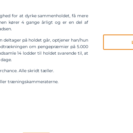
ghed for at dyrke sammenholdet, få mere
en kører 4 gange årligt og er en del af
adsen.
n deltager på holdet går, optjener han/hun
r i lodtrækningen om pengepræmier på 5.000
dsamle 14 lodder til holdet svarende til, at
 dage.
chance. Alle skridt tæller.
eller træningskammeraterne.