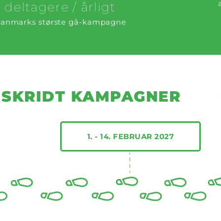
deltagere / årligt
anmarks største gå-kampagne
"NE
L SKRIDT KAMPAGNER
"SOCIAL
"PAS
1. - 14. FEBRUAR 2027
Tæl