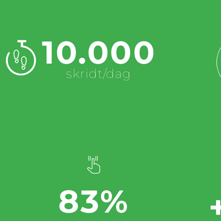
10.000
skridt/dag
83%