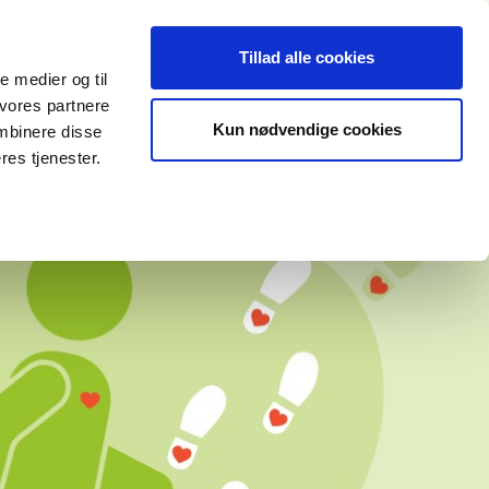
VÆR MED
ISH
LOG IND
Tillad alle cookies
le medier og til
 vores partnere
Kun nødvendige cookies
mbinere disse
res tjenester.