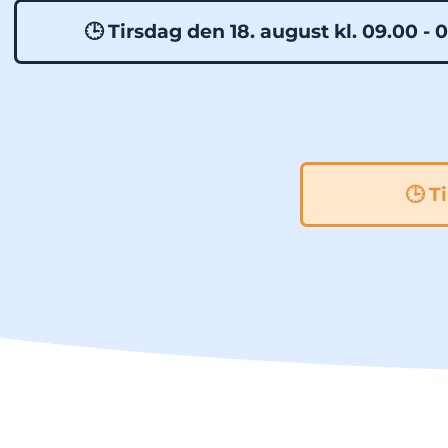
🕒 Tirsdag den 18. august kl. 09.00 - 
🕒 T