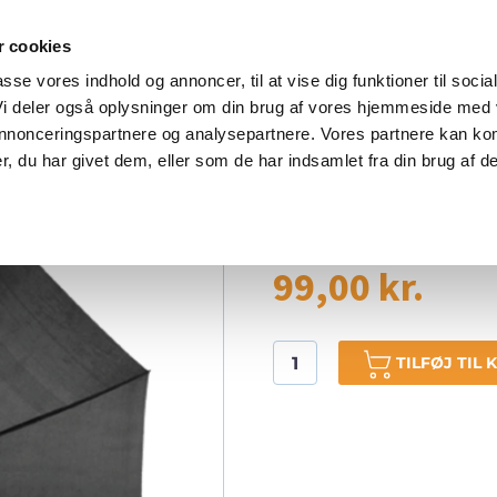
K OF FAME
MATERIALER
SHOP
PRISER
ENGL
 cookies
passe vores indhold og annoncer, til at vise dig funktioner til socia
 Vi deler også oplysninger om din brug af vores hjemmeside med
 annonceringspartnere og analysepartnere. Vores partnere kan ko
, du har givet dem, eller som de har indsamlet fra din brug af de
PARAPLY
99,00
kr.
TILFØJ TIL 