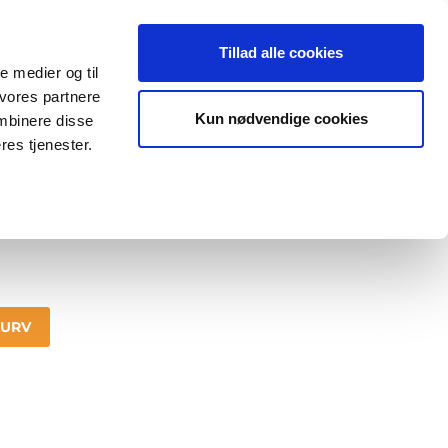
VÆR MED
ISH
LOG IND
Tillad alle cookies
le medier og til
 vores partnere
Kun nødvendige cookies
mbinere disse
res tjenester.
KURV