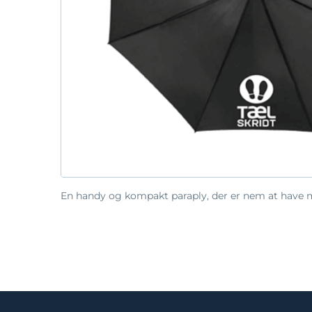
En handy og kompakt paraply, der er nem at have med